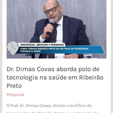
Dimas
Covas
aborda
polo
de
tecnologia
na
saúde
Dr. Dimas Covas aborda polo de
em
tecnologia na saúde em Ribeirão
Ribeirão
Preto
Preto
Pesquisa
O Prof. Dr. Dimas Covas, diretor-científico do