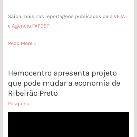
Saiba mais nas reportagens publicadas pela
VEJA
e
Agência FAPESP
Read More »
Hemocentro apresenta projeto
Hemocentro
que pode mudar a economia de
apresenta
projeto
Ribeirão Preto
que
Pesquisa
pode
mudar
a