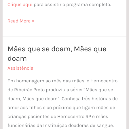
Clique aqui
para assistir o programa completo.
Read More »
Mães que se doam, Mães que
Mães
doam
que
se
Assistência
doam,
Em homenagem ao mês das mães, o Hemocentro
Mães
de Ribeirão Preto produziu a série: “Mães que se
que
doam, Mães que doam”. Conheça três histórias de
doam
amor aos filhos e ao próximo que ligam mães de
crianças pacientes do Hemocentro RP e mães
funcionárias da Instituição doadoras de sangue.