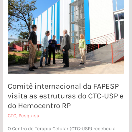
Comitê
internacional
da
FAPESP
visita
as
estruturas
do
CTC-
USP
Comitê internacional da FAPESP
e
visita as estruturas do CTC-USP e
do
do Hemocentro RP
Hemocentro
CTC
,
Pesquisa
RP
O Centro de Terapia Celular (CTC-USP) recebeu a