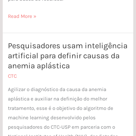
Read More »
Pesquisadores usam inteligência
Pesquisadores
artificial para definir causas da
usam
inteligência
anemia aplástica
artificial
CTC
para
Agilizar o diagnóstico da causa da anemia
definir
aplástica e auxiliar na definição do melhor
causas
tratamento, esse é o objetivo do algoritmo de
da
machine learning desenvolvido pelos
anemia
pesquisadores do CTC-USP em parceria com o
aplástica