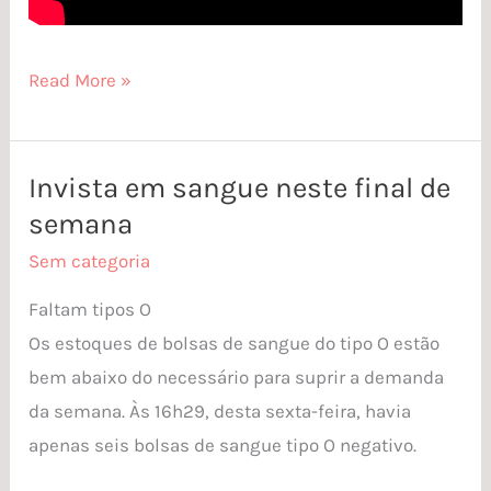
Read More »
Invista em sangue neste final de
Invista
semana
em
sangue
Sem categoria
neste
Faltam tipos O
final
Os estoques de bolsas de sangue do tipo O estão
de
bem abaixo do necessário para suprir a demanda
semana
da semana. Às 16h29, desta sexta-feira, havia
apenas seis bolsas de sangue tipo O negativo.