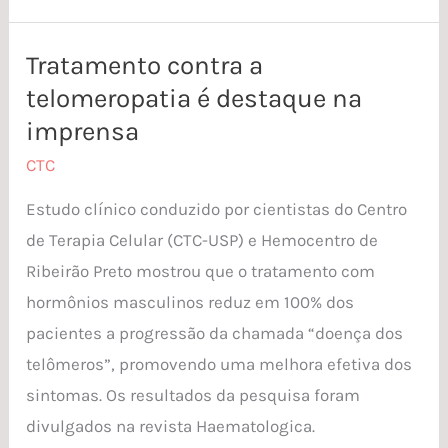
Tratamento contra a
Tratamento
telomeropatia é destaque na
contra
a
imprensa
telomeropatia
CTC
é
Estudo clínico conduzido por cientistas do Centro
destaque
de Terapia Celular (CTC-USP) e Hemocentro de
na
Ribeirão Preto mostrou que o tratamento com
imprensa
hormônios masculinos reduz em 100% dos
pacientes a progressão da chamada “doença dos
telômeros”, promovendo uma melhora efetiva dos
sintomas. Os resultados da pesquisa foram
divulgados na revista Haematologica.