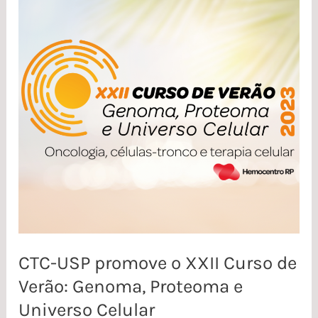
USP
promove
o
XXII
Curso
de
Verão:
Genoma,
Proteoma
e
Universo
CTC-USP promove o XXII Curso de
Celular
Verão: Genoma, Proteoma e
Universo Celular