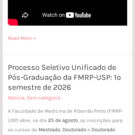
Read More »
Processo Seletivo Unificado de
Processo
Pós-Graduação da FMRP-USP: 1º
Seletivo
Unificado
semestre de 2026
de
Notícia
,
Sem categoria
Pós-
A Faculdade de Medicina de Ribeirão Preto (FMRP-
Graduação
USP) abre, no dia
25 de agosto
, as inscrições para
da
os cursos de
Mestrado
,
Doutorado
e
Doutorado
FMRP-