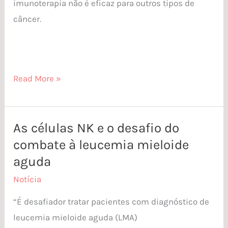
imunoterapia não é eficaz para outros tipos de
câncer.
Read More »
As células NK e o desafio do
As
combate à leucemia mieloide
células
NK
aguda
e
Notícia
o
“É desafiador tratar pacientes com diagnóstico de
desafio
leucemia mieloide aguda (LMA)
do