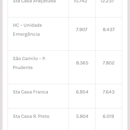
Sta Casa Araçatuba
10.742
12.237
HC – Unidade
7.907
8.437
Emergência
São Camilo – P.
8.365
7.802
Prudente
Sta Casa Franca
6.854
7.643
Sta Casa R. Preto
5.804
6.019