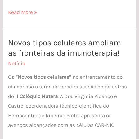
Read More »
Novos tipos celulares ampliam
Novos
as fronteiras da imunoterapia!
tipos
celulares
Notícia
ampliam
Os
“Novos tipos celulares”
no enfrentamento do
as
câncer são o tema da terceira sessão de palestras
fronteiras
do
II Colóquio Nutera
. A Dra. Virginia Picanço e
da
Castro, coordenadora técnico-científica do
imunoterapia!
Hemocentro de Ribeirão Preto, apresenta os
avanços alcançados com as células CAR-NK.