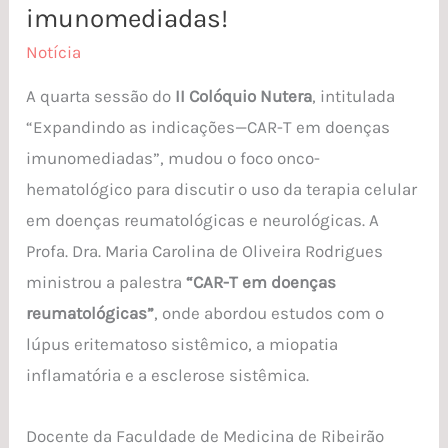
além
imunomediadas!
do
Notícia
câncer:
A quarta sessão do
II Colóquio Nutera
, intitulada
CAR-
“Expandindo as indicações—CAR-T em doenças
T
imunomediadas”, mudou o foco onco-
em
hematológico para discutir o uso da terapia celular
doenças
em doenças reumatológicas e neurológicas. A
imunomediadas!
Profa. Dra. Maria Carolina de Oliveira Rodrigues
ministrou a palestra
“CAR-T em doenças
reumatológicas”
, onde abordou estudos com o
lúpus eritematoso sistêmico, a miopatia
inflamatória e a esclerose sistêmica.
Docente da Faculdade de Medicina de Ribeirão