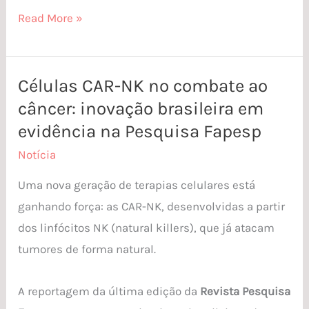
Read More »
Células CAR-NK no combate ao
Células
câncer: inovação brasileira em
CAR-
NK
evidência na Pesquisa Fapesp
no
Notícia
combate
Uma nova geração de terapias celulares está
ao
ganhando força: as CAR-NK, desenvolvidas a partir
câncer:
dos linfócitos NK (natural killers), que já atacam
inovação
tumores de forma natural.
brasileira
em
A reportagem da última edição da
Revista Pesquisa
evidência