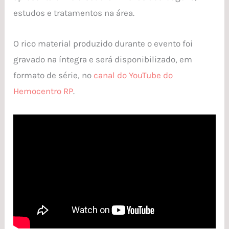
estudos e tratamentos na área.
O rico material produzido durante o evento foi
gravado na íntegra e será disponibilizado, em
formato de série, no
canal do YouTube do
Hemocentro RP
.