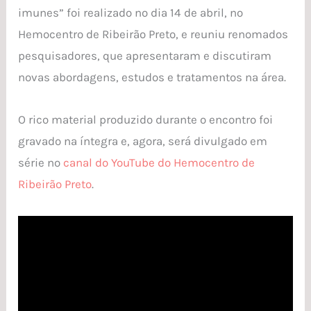
imunes” foi realizado no dia 14 de abril, no
Hemocentro de Ribeirão Preto, e reuniu renomados
pesquisadores, que apresentaram e discutiram
novas abordagens, estudos e tratamentos na área.
O rico material produzido durante o encontro foi
gravado na íntegra e, agora, será divulgado em
série no
canal do YouTube do Hemocentro de
Ribeirão Preto
.