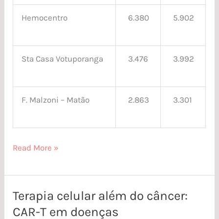
Hemocentro
6.380
5.902
Sta Casa Votuporanga
3.476
3.992
F. Malzoni – Matão
2.863
3.301
Read More »
Terapia celular além do câncer:
Terapia
CAR-T em doenças
celular