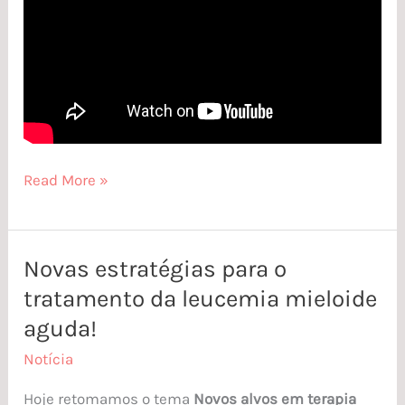
Read More »
Novas estratégias para o
Novas
tratamento da leucemia mieloide
estratégias
para
aguda!
o
Notícia
tratamento
Hoje retomamos o tema
Novos alvos em terapia