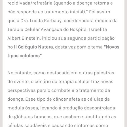
recidivada/refratária (quando a doença retorna e
combate
não responde ao tratamento inicial).” Foi assim
à
que a Dra. Lucila Kerbauy, coordenadora médica da
leucemia
Terapia Celular Avançada do Hospital Israelita
mieloide
Albert Einstein, iniciou sua segunda participação
aguda
no
II Colóquio Nutera
, desta vez com o tema
“Novos
tipos celulares”
.
No entanto, como destacado em outras palestras
do evento, o cenário da terapia celular traz novas
perspectivas para o combate e o tratamento da
doença. Esse tipo de câncer afeta as células da
medula óssea, levando à produção descontrolada
de glóbulos brancos, que acabam substituindo as
células saudáveis e causando sintomas como