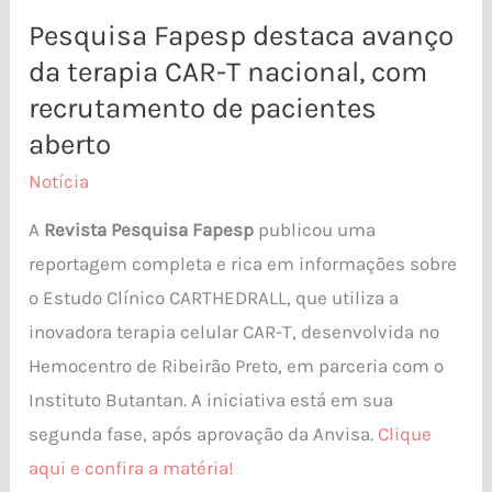
Pesquisa Fapesp destaca avanço
Pesquisa
da terapia CAR-T nacional, com
Fapesp
destaca
recrutamento de pacientes
avanço
aberto
da
Notícia
terapia
A
Revista Pesquisa Fapesp
publicou uma
CAR-
reportagem completa e rica em informações sobre
T
o Estudo Clínico CARTHEDRALL, que utiliza a
nacional,
inovadora terapia celular CAR-T, desenvolvida no
com
Hemocentro de Ribeirão Preto, em parceria com o
recrutamento
Instituto Butantan. A iniciativa está em sua
de
segunda fase, após aprovação da Anvisa.
Clique
pacientes
aqui e confira a matéria!
aberto