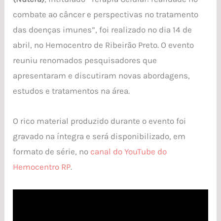
combate ao câncer e perspectivas no tratamento
das doenças imunes”, foi realizado no dia 14 de
abril, no Hemocentro de Ribeirão Preto. O evento
reuniu renomados pesquisadores que
apresentaram e discutiram novas abordagens,
estudos e tratamentos na área.
O rico material produzido durante o evento foi
gravado na íntegra e será disponibilizado, em
formato de série, no
canal do YouTube do
Hemocentro RP
.