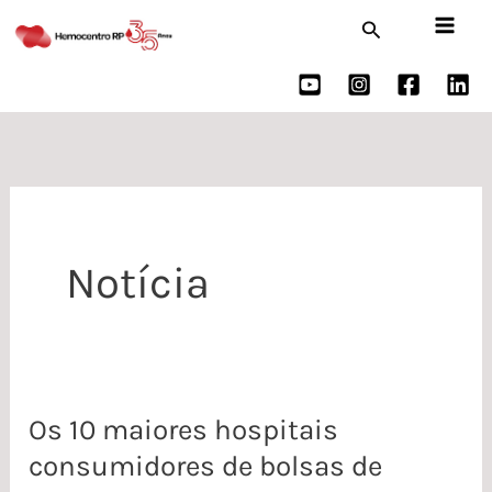
Ir
Pesquisar
para
o
conteúdo
Notícia
Os 10 maiores hospitais
Os
consumidores de bolsas de
10