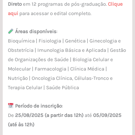
Direto
em 12 programas de pós-graduação.
Clique
USP:
aqui
para acessar o edital completo.
1º
semestre
Áreas disponíveis
:
de
Bioquímica | Fisiologia | Genética | Ginecologia e
2026
Obstetrícia | Imunologia Básica e Aplicada | Gestão
de Organizações de Saúde | Biologia Celular e
Molecular | Farmacologia | Clínica Médica |
Nutrição | Oncologia Clínica, Células-Tronco e
Terapia Celular | Saúde Pública
Período de inscrição
:
De
25/08/2025 (a partir das 12h)
até
05/09/2025
(até às 12h)