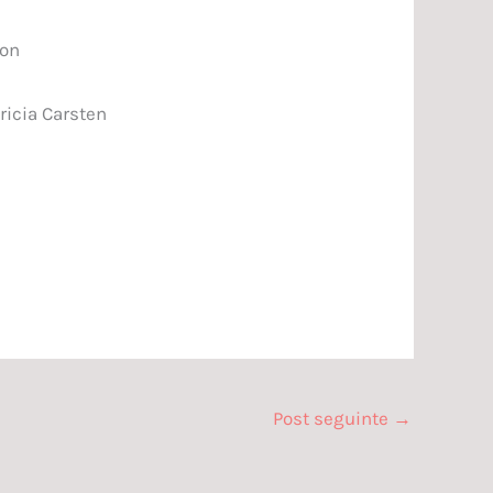
lon
ricia Carsten
Post seguinte
→