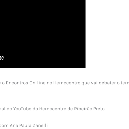
ce o Encontros On-line no Hemocentro que vai debater o te
nal do YouTube do Hemocentro de Ribeirão Preto.
com Ana Paula Zanelli