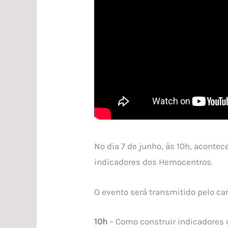
No dia 7 de junho, às 10h, aconte
indicadores dos Hemocentros.
O evento será transmitido pelo ca
10h
– Como construir indicadores 