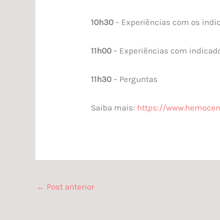
10h30
– Experiências com os indi
11h00
– Experiências com indicado
11h30
– Perguntas
Saiba mais:
https://www.hemocent
←
Post anterior