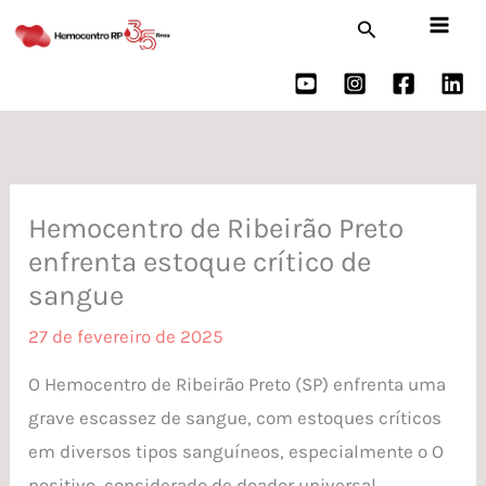
Ir
Pesquisar
para
o
conteúdo
Hemocentro de Ribeirão Preto
enfrenta estoque crítico de
sangue
27 de fevereiro de 2025
O Hemocentro de Ribeirão Preto (SP) enfrenta uma
grave escassez de sangue, com estoques críticos
em diversos tipos sanguíneos, especialmente o O
positivo, considerado de doador universal.