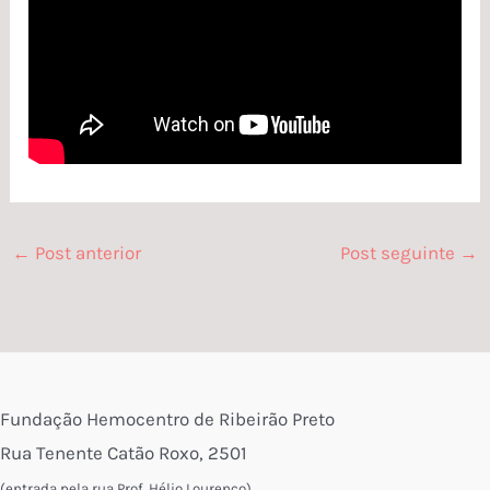
←
Post anterior
Post seguinte
→
Fundação Hemocentro de Ribeirão Preto
Rua Tenente Catão Roxo, 2501
(entrada pela rua Prof. Hélio Lourenço)