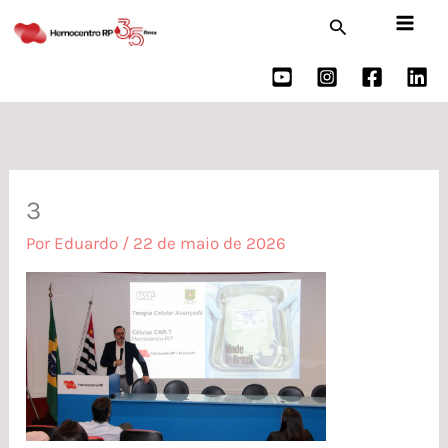
Ir
Pesquisar
para
o
conteúdo
3
Por
Eduardo
/
22 de maio de 2026