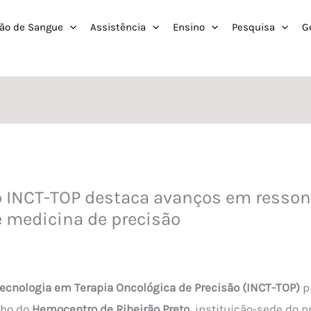
ão de Sangue
Assistência
Ensino
Pesquisa
G
do INCT-TOP destaca avanços em resso
 e medicina de precisão
 Tecnologia em Terapia Oncológica de Precisão (INCT-TOP)
p
lho do
Hemocentro de Ribeirão Preto
, instituição-sede do pr