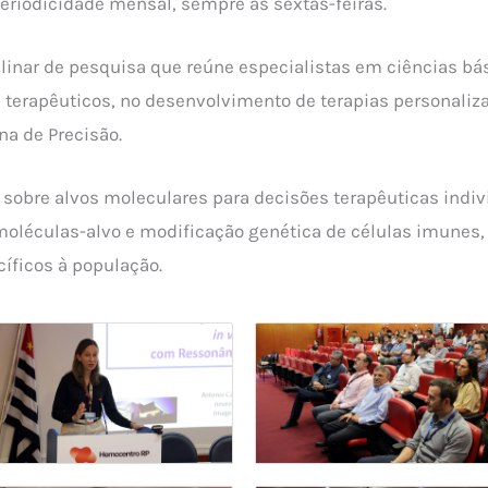
eriodicidade mensal, sempre às sextas-feiras.
linar de pesquisa que reúne especialistas em ciências bási
s terapêuticos, no desenvolvimento de terapias personali
na de Precisão.
 sobre alvos moleculares para decisões terapêuticas indi
oléculas-alvo e modificação genética de células imunes, 
íficos à população.