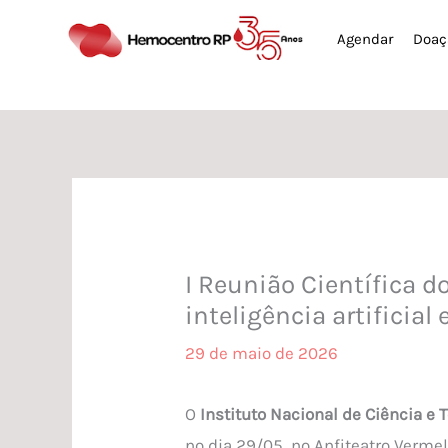
Ir
Agendar
Doaç
para
o
conteúdo
I Reunião Científica 
inteligência artificial
29 de maio de 2026
O
Instituto Nacional de Ciência e
no dia 29/05, no Anfiteatro Verme