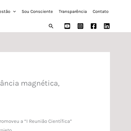
estão
Sou Consciente
Transparência
Contato
Pesquisar
nância magnética,
romoveu a “I Reunião Científica”
ojeto.