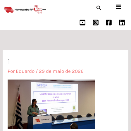
Ir
Pesquisar
para
o
conteúdo
1
Por
Eduardo
/
29 de maio de 2026