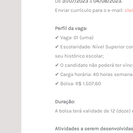
De
31/07/2023
a
04/08/2023.
LEEA
Enviar currículo para o e-mail:
cle
Perfil da vaga:
✔ Vaga: 01 (uma)
✔ Escolaridade: Nível Superior co
seu histórico escolar;
✔ O candidato não poderá ter vínc
✔ Carga horária: 40 horas semana
✔ Bolsa: R$ 1.507,60
Duração:
A bolsa terá validade de 12 (doze
Atividades a serem desenvolvidas