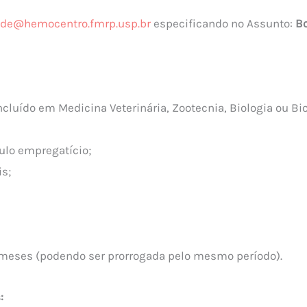
ide@hemocentro.fmrp.usp.br
especificando no Assunto:
B
ncluído em Medicina Veterinária, Zootecnia, Biologia ou 
ulo empregatício;
is;
) meses (podendo ser prorrogada pelo mesmo período).
: