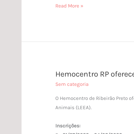
Read More »
Hemocentro RP oferece
Hemocentro
RP
Sem categoria
oferece
O Hemocentro de Ribeirão Preto o
bolsa
Animais (LEEA).
FAPESP
para
Inscrições:
o