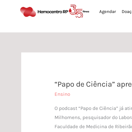
Ir
Agendar
Doaç
para
o
conteúdo
“Papo de Ciência” apr
“Papo
de
Ensino
Ciência”
O podcast “Papo de Ciência” já at
apresenta
Milhomens, pesquisador do Labora
os
Faculdade de Medicina de Ribeirão
fundamentos