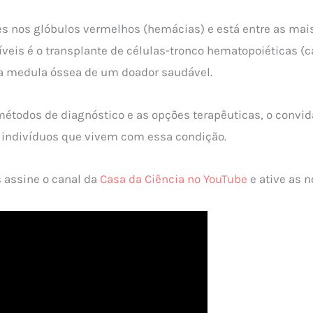
s nos glóbulos vermelhos (hemácias) e está entre as mais
eis é o transplante de células-tronco hematopoiéticas (c
 da medula óssea de um doador saudável.
métodos de diagnóstico e as opções terapêuticas, o convi
s indivíduos que vivem com essa condição.
s assine o canal da
Casa da Ciência no YouTube
e ative as n