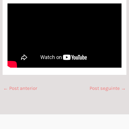
←
Post anterior
Post seguinte
→