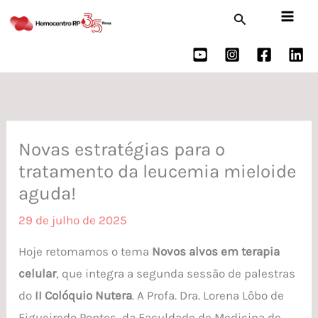
Ir
Pesquisar
para
o
conteúdo
Novas estratégias para o
tratamento da leucemia mieloide
aguda!
29 de julho de 2025
Hoje retomamos o tema
Novos alvos em terapia
celular
, que integra a segunda sessão de palestras
do
II Colóquio Nutera
. A Profa. Dra. Lorena Lôbo de
Figueiredo Pontes, da Faculdade de Medicina de