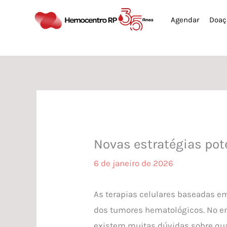
Ir
Agendar
Doaç
para
o
conteúdo
Novas estratégias pot
6 de janeiro de 2026
As terapias celulares baseadas e
dos tumores hematológicos. No e
existem muitas dúvidas sobre quai