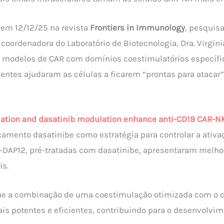
em 12/12/25 na revista
Frontiers in Immunology
, pesquis
 coordenadora do Laboratório de Biotecnologia, Dra. Virgini
 modelos de CAR com domínios coestimulatórios específic
tes ajudaram as células a ficarem “prontas para atacar
ation and dasatinib modulation enhance anti-CD19 CAR-NK-
camento dasatinibe como estratégia para controlar a ativ
DAP12, pré-tratadas com dasatinibe, apresentaram melho
is.
ue a combinação de uma coestimulação otimizada com o co
is potentes e eficientes, contribuindo para o desenvolvi