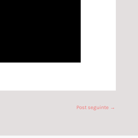
Post seguinte
→