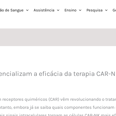
ão de Sangue
Assistência
Ensino
Pesquisa
G
encializam a eficácia da terapia CAR-N
m receptores quiméricos (CAR) vêm revolucionando o trat
ntanto, embora já se saiba quais componentes funcionam 
s sinais intracelulares tornam as células CAR-NK mais ef