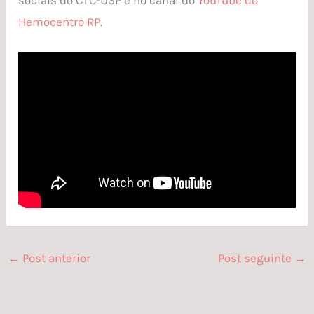
Hemocentro RP
.
←
Post anterior
Post seguinte
→