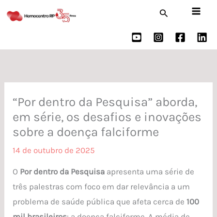
Ir
Pesquisar
para
o
conteúdo
“Por dentro da Pesquisa” aborda,
em série, os desafios e inovações
sobre a doença falciforme
14 de outubro de 2025
O
Por dentro da Pesquisa
apresenta uma série de
três palestras com foco em dar relevância a um
problema de saúde pública que afeta cerca de
100
mil brasileiros
: a doença falciforme. A média de