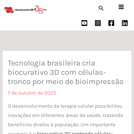
Ir
Pesquisar
para
o
conteúdo
Tecnologia brasileira cria
biocurativo 3D com células-
tronco por meio de bioimpressão
7 de outubro de 2025
O desenvolvimento da terapia celular possibilitou
inovações em diferentes áreas da saúde, trazendo
benefícios diretos à população. Um importante
exemplo é o
biocurativo 3D contendo células-