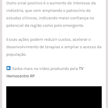
Outro sinal positivo é o aumento do interesse da
indústria, que vem ampliando o patrocínio de
estudos clínicos, indicando maior confiança no
potencial da região como polo emergente.
Essas ações podem reduzir custos, acelerar o
desenvolvimento de terapias e ampliar o acesso da
população.
Saiba mais no vídeo produzido pela
TV
Hemocentro RP
.