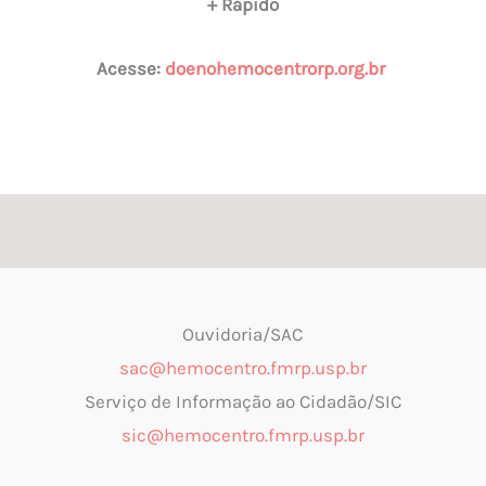
+ Rápido
Acesse:
doenohemocentrorp.org.br
Ouvidoria/SAC
sac@hemocentro.fmrp.usp.br
Serviço de Informação ao Cidadão/SIC
sic@hemocentro.fmrp.usp.br