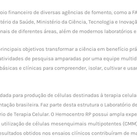
io financeiro de diversas agências de fomento, como a F
stério da Saúde, Ministério da Ciência, Tecnologia e Inova
nais de diferentes áreas, além de modernos laboratórios e F
rincipais objetivos transformar a ciência em benefício pr
 atividades de pesquisa amparadas por uma equipe multid
ásicas e clínicas para compreender, isolar, cultivar e us
idada para produção de células destinadas à terapia celu
tação brasileira. Faz parte desta estrutura o Laboratório 
ório de Terapia Celular. O Hemocentro RP possui ampla exp
 a utilização de células mesenquimais multipotentes (CMM
resultados obtidos nos ensaios clínicos contribuíram de ma