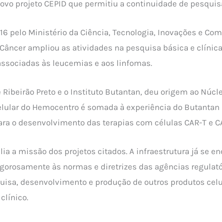
vo projeto CEPID que permitiu a continuidade de pesquisas
016 pelo Ministério da Ciência, Tecnologia, Inovações e Co
âncer ampliou as atividades na pesquisa básica e clínic
 associadas às leucemias e aos linfomas.
 Ribeirão Preto e o Instituto Butantan, deu origem ao Núcl
celular do Hemocentro é somada à experiência do Butanta
ara o desenvolvimento das terapias com células CAR-T e C
 a missão dos projetos citados. A infraestrutura já se en
orosamente às normas e diretrizes das agências regulató
isa, desenvolvimento e produção de outros produtos celu
clínico.