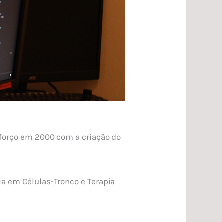
eforço em 2000 com a criação do
ia em Células-Tronco e Terapia