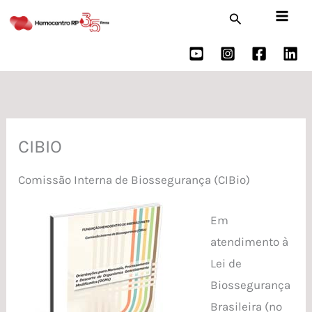
Ir
Pesquisar
para
o
conteúdo
CIBIO
Comissão Interna de Biossegurança (CIBio)
Em
atendimento à
Lei de
Biossegurança
Brasileira (nº