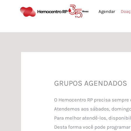
Ir
Agendar
Doaç
para
o
conteúdo
GRUPOS AGENDADOS
O Hemocentro RP precisa sempre 
Atendemos aos sábados, domingos
Para melhor atendê-los, disponi
Desta forma você pode programar 