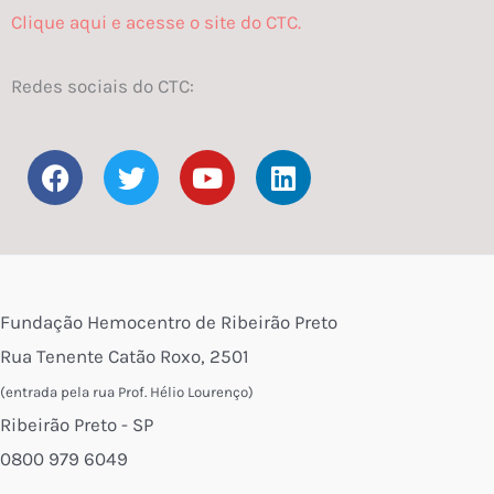
Clique aqui e acesse o site do CTC.
Redes sociais do CTC:
F
T
Y
L
a
w
o
i
c
i
u
n
e
t
t
k
b
t
u
e
o
e
b
d
o
r
e
i
Fundação Hemocentro de Ribeirão Preto
k
n
Rua Tenente Catão Roxo, 2501
(entrada pela rua Prof. Hélio Lourenço)
Ribeirão Preto - SP
0800 979 6049