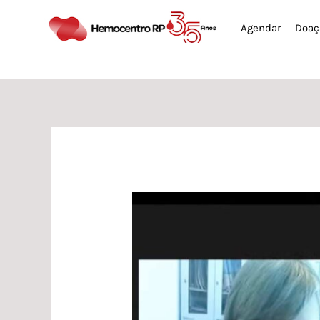
Ir
Agendar
Doaç
para
o
conteúdo