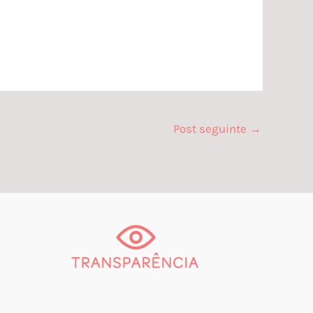
Post seguinte
→