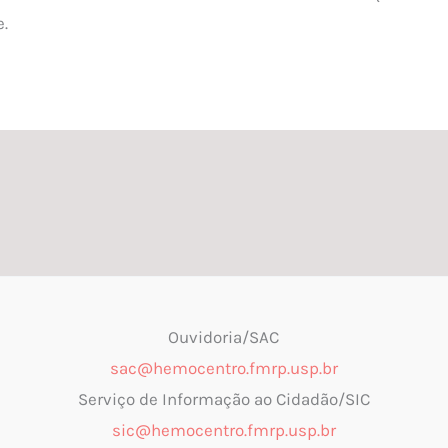
.
Ouvidoria/SAC
sac@hemocentro.fmrp.usp.br
Serviço de Informação ao Cidadão/SIC
sic@hemocentro.fmrp.usp.br