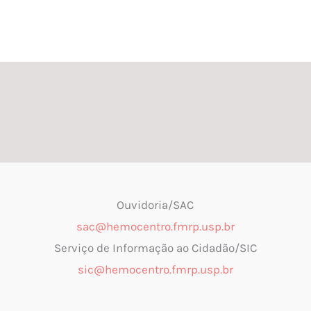
Ouvidoria/SAC
sac@hemocentro.fmrp.usp.br
Serviço de Informação ao Cidadão/SIC
sic@hemocentro.fmrp.usp.br