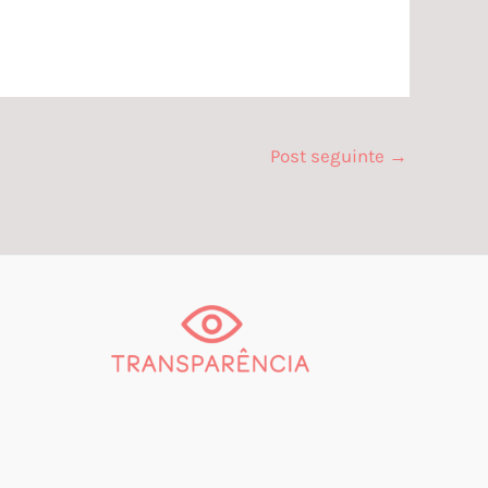
Post seguinte
→