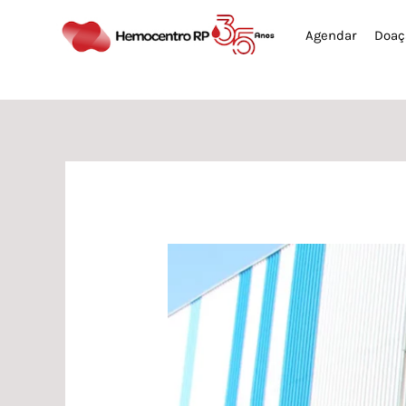
Ir
Agendar
Doaç
para
o
conteúdo