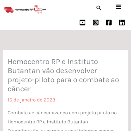
Ir
Pesquisar
para
o
conteúdo
Hemocentro RP e Instituto
Butantan vão desenvolver
projeto-piloto para o combate ao
câncer
16 de janeiro de 2023
Combate ao câncer avança com projeto piloto no
Hemocentro RP e Instituto Butantan
O combate às leucemias e aos linfomas avança