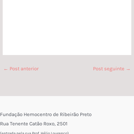
←
Post anterior
Post seguinte
→
Fundação Hemocentro de Ribeirão Preto
Rua Tenente Catão Roxo, 2501
(entrada pela rua Prof. Hélio Lourenço)