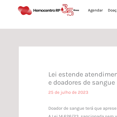
Ir
Agendar
Doaç
para
o
conteúdo
Lei estende atendimen
e doadores de sangue
25 de julho de 2023
Doador de sangue terá que aprese
A Lei 14.626/23, sancionada sem v