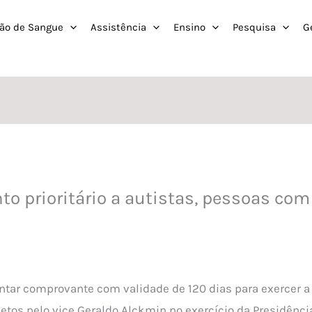
ão de Sangue
Assistência
Ensino
Pesquisa
G
to prioritário a autistas, pessoas co
ntar comprovante com validade de 120 dias para exercer a
etos pelo vice Geraldo Alckmin no exercício da Presidênci