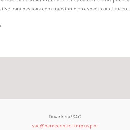
etivo para pessoas com transtorno do espectro autista ou
s
Ouvidoria/SAC
sac@hemocentro.fmrp.usp.br