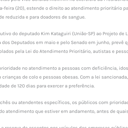
ta-feira (20), estende o direito ao atendimento prioritário
de reduzida e para doadores de sangue.
utivo do deputado Kim Kataguiri (União-SP) ao Projeto de L
ra dos Deputados em maio e pelo Senado em junho, prevê q
lados pela Lei do Atendimento Prioritário, autistas e pes
prioridade no atendimento a pessoas com deficiência, idoso
 crianças de colo e pessoas obesas. Com a lei sancionada
de de 120 dias para exercer a preferência.
ichês ou atendentes específicos, os públicos com priorid
do atendimento que estiver em andamento, antes de quais
 reserva de assentos nos veículos das empresas públicas