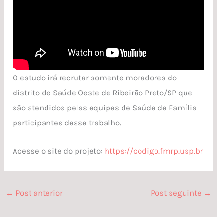
O estudo irá recrutar somente moradores do
distrito de Saúde Oeste de Ribeirão Preto/SP que
são atendidos pelas equipes de Saúde de Família
participantes desse trabalho.
Acesse o site do projeto:
https://codigo.fmrp.usp.br
←
Post anterior
Post seguinte
→