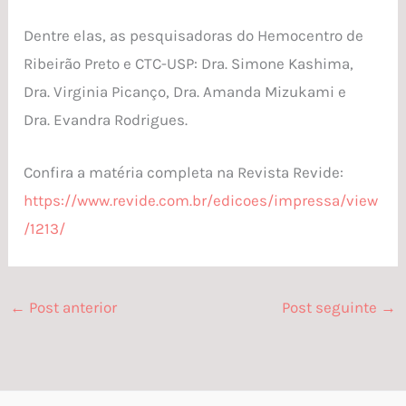
Dentre elas, as pesquisadoras do Hemocentro de
Ribeirão Preto e CTC-USP: Dra. Simone Kashima,
Dra. Virginia Picanço, Dra. Amanda Mizukami e
Dra. Evandra Rodrigues.
Confira a matéria completa na Revista Revide:
https://www.revide.com.br/edicoes/impressa/view
/1213/
←
Post anterior
Post seguinte
→