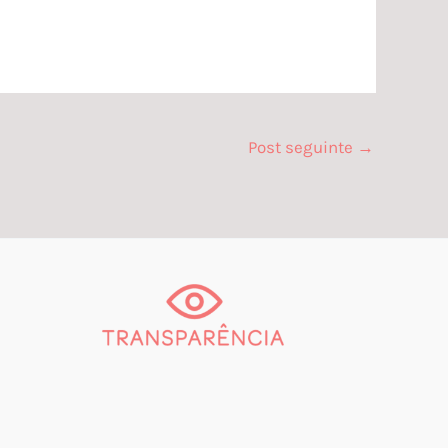
Post seguinte
→