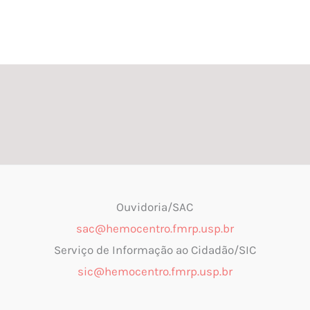
Ouvidoria/SAC
sac@hemocentro.fmrp.usp.br
Serviço de Informação ao Cidadão/SIC
sic@hemocentro.fmrp.usp.br