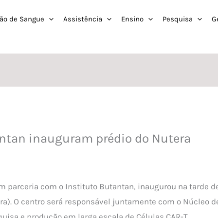
ão de Sangue
Assistência
Ensino
Pesquisa
G
ntan inauguram prédio do Nutera
m parceria com o Instituto Butantan, inaugurou na tarde d
a). O centro será responsável juntamente com o Núcleo de 
quisa e produção em larga escala de Células CAR-T.