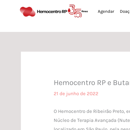
Ir
Agendar
Doaç
para
o
conteúdo
Hemocentro RP e Buta
21 de junho de 2022
O Hemocentro de Ribeirão Preto, e
Núcleo de Terapia Avançada (Nuter
localizado em São Paulo, pela pes