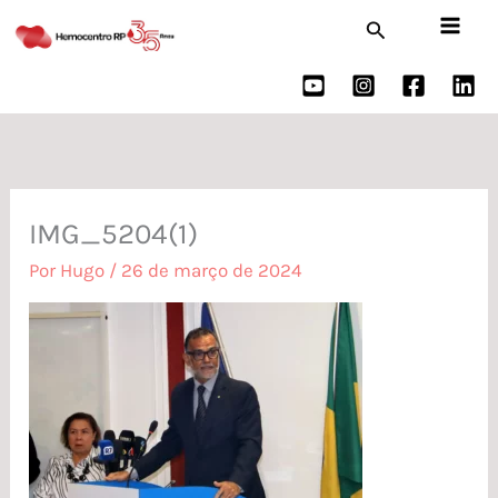
Ir
Pesquisar
para
o
conteúdo
IMG_5204(1)
Por
Hugo
/
26 de março de 2024