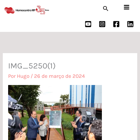
Ir
Pesquisar
para
o
conteúdo
IMG_5250(1)
Por
Hugo
/
26 de março de 2024