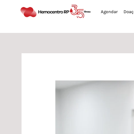
Ir
Agendar
Doaç
para
o
conteúdo