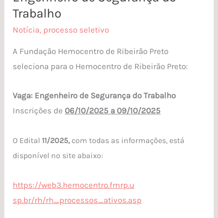
para
Trabalho
Engenheiro
Notícia
,
processo seletivo
de
A Fundação Hemocentro de Ribeirão Preto
Segurança
seleciona para o Hemocentro de Ribeirão Preto:
do
Trabalho
Vaga: Engenheiro de Segurança do Trabalho
Inscrições de
06/10/2025
a
09/
10/2025
O Edital
11/2025,
com todas as informações, está
disponível no site abaixo:
https://web3.hemocentro.fmrp.u
sp.br/rh/rh_processos_ativos.a
sp