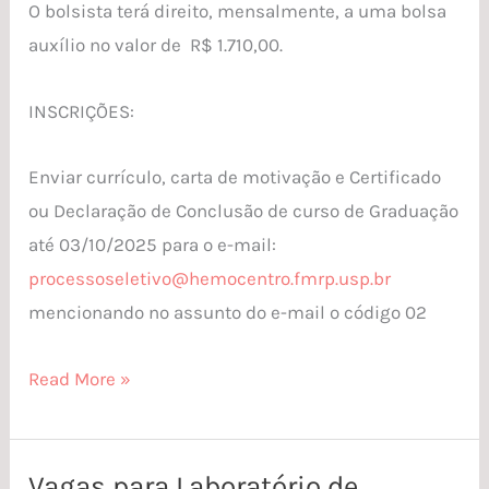
O bolsista terá direito, mensalmente, a uma bolsa
auxílio no valor de R$ 1.710,00.
INSCRIÇÕES:
Enviar currículo, carta de motivação e Certificado
ou Declaração de Conclusão de curso de Graduação
até 03/10/2025 para o e-mail:
processoseletivo@hemocentro.
fmrp.usp.br
mencionando no assunto do e-mail o código 02
Read More »
Vagas para Laboratório de
Vagas