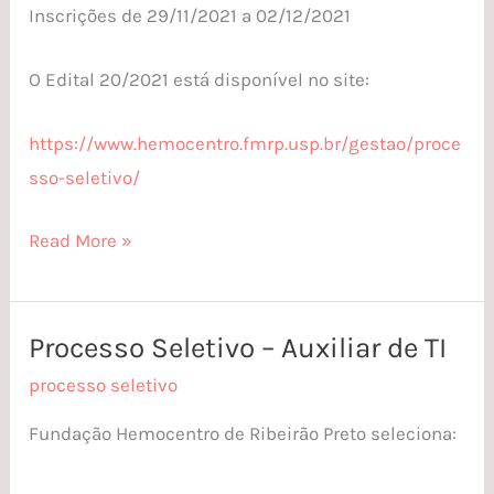
Inscrições de
29/11/2021
a
02/12/2021
O Edital
20/2021
está disponível no site:
https
://www.hemocentro.fmrp.usp.br/gestao/proce
sso-seletivo/
Read More »
Processo Seletivo – Auxiliar de TI
Processo
Seletivo
processo seletivo
–
Fundação Hemocentro de Ribeirão Preto seleciona:
Auxiliar
de