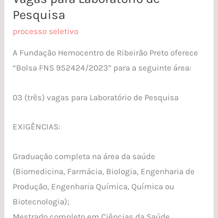
Pesquisa
para
Laboratório
processo seletivo
de
A Fundação Hemocentro de Ribeirão Preto oferece
Pesquisa
“Bolsa FNS 952424/2023” para a seguinte área:
03 (três) vagas para Laboratório de Pesquisa
EXIGÊNCIAS:
Graduação completa na área da saúde
(Biomedicina, Farmácia, Biologia, Engenharia de
Produção, Engenharia Química, Química ou
Biotecnologia);
Mestrado completo em Ciências da Saúde,