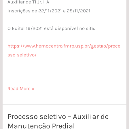
Auxiliar de TI
Jr. I-A
TI
Inscrições de
22/11/2021
a
25/11/2021
O Edital
19/2021
está disponível no site:
https
://www.hemocentro.fmrp.usp.br/gestao/proce
sso-seletivo/
Read More »
Processo seletivo – Auxiliar de
Processo
Manutenção Predial
seletivo