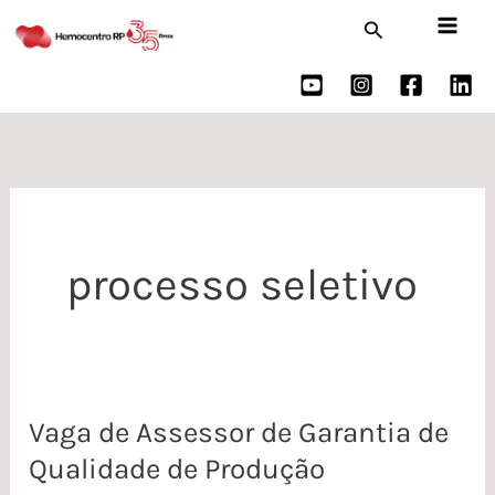
Ir
Pesquisar
para
o
conteúdo
processo seletivo
Vaga de Assessor de Garantia de
Vaga
Qualidade de Produção
de