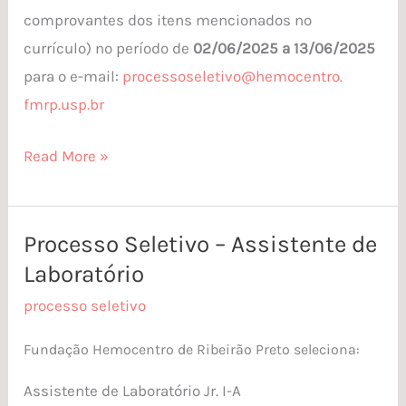
comprovantes dos itens mencionados no
currículo) no período de
02/06/2025 a 13/06/2025
para o e-mail:
processoseletivo@hemocentro.
fmrp.usp.br
Read More »
Processo Seletivo – Assistente de
Processo
Laboratório
Seletivo
–
processo seletivo
Assistente
Fundação Hemocentro de Ribeirão Preto seleciona:
de
Laboratório
Assistente de Laboratório Jr. I-A