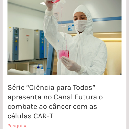
Série
“Ciência
para
Todos”
apresenta
no
Canal
Futura
o
combate
Série “Ciência para Todos”
ao
apresenta no Canal Futura o
câncer
combate ao câncer com as
com
células CAR-T
as
Pesquisa
células