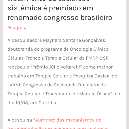
ao
sistêmica é premiado em
tratamento
renomado congresso brasileiro
da
Pesquisa
esclerose
A pesquisadora Maynara Santana Gonçalves,
sistêmica
doutoranda do programa de Oncologia Clínica,
é
Células-Tronco e Terapia Celular da FMRP-USP,
premiado
recebeu o “Prêmio Júlio Voltarelli” como melhor
em
trabalho em Terapia Celular e Pesquisa Básica, do
renomado
“XXVII Congresso da Sociedade Brasileira de
congresso
Terapia Celular e Transplante de Medula Óssea”, no
brasileiro
dia 19/08, em Curitiba.
A pesquisa “
Aumento dos mecanismos de
imunoregulação em pacientes com esclerose