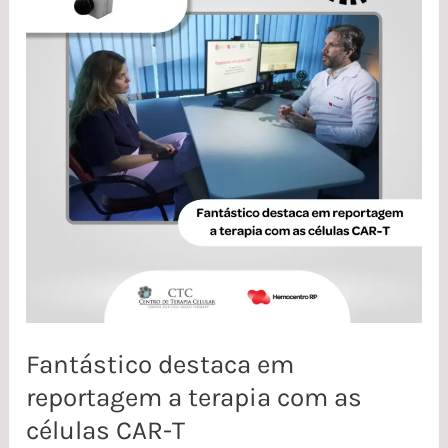
em
reportagem
a
terapia
com
as
células
CAR-
T
Fantástico destaca em
reportagem a terapia com as
células CAR-T