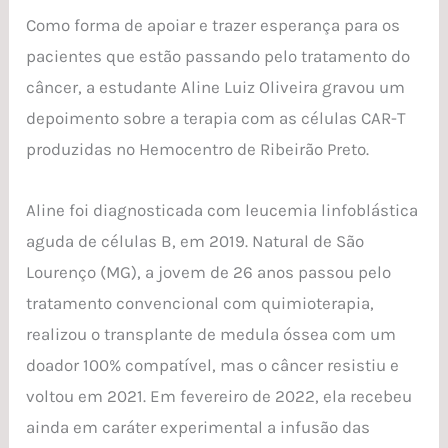
de
Como forma de apoiar e trazer esperança para os
esperança
pacientes que estão passando pelo tratamento do
com
câncer, a estudante Aline Luiz Oliveira gravou um
a
depoimento sobre a terapia com as células CAR-T
inovadora
produzidas no Hemocentro de Ribeirão Preto.
terapia
celular
Aline foi diagnosticada com leucemia linfoblástica
CAR-
aguda de células B, em 2019. Natural de São
T
Lourenço (MG), a jovem de 26 anos passou pelo
tratamento convencional com quimioterapia,
realizou o transplante de medula óssea com um
doador 100% compatível, mas o câncer resistiu e
voltou em 2021. Em fevereiro de 2022, ela recebeu
ainda em caráter experimental a infusão das