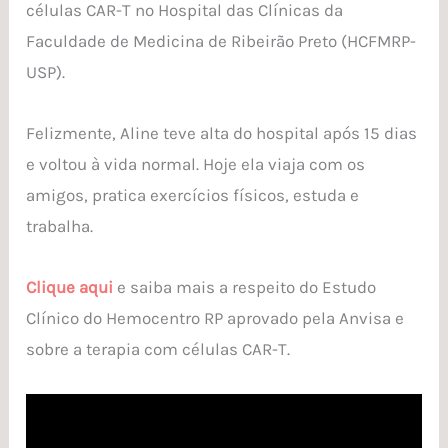
células CAR-T no Hospital das Clínicas da
Faculdade de Medicina de Ribeirão Preto (HCFMRP-
USP).
Felizmente, Aline teve alta do hospital após 15 dias
e voltou à vida normal. Hoje ela viaja com os
amigos, pratica exercícios físicos, estuda e
trabalha.
Clique aqui
e saiba mais a respeito do Estudo
Clínico do Hemocentro RP aprovado pela Anvisa e
sobre a terapia com células CAR-T.