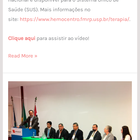
Saúde (SUS). Mais informações no
site:
https://www.hemocentro.fmrp.usp.br/terapia/
.
Clique aqui
para assistir ao vídeo!
Read More »
Hemocentro
RP
recebe
evento
internacional
com