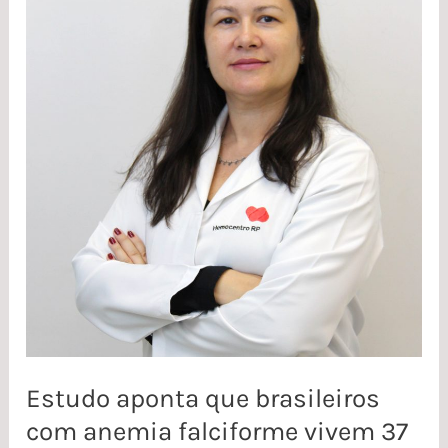
que
brasileiros
com
anemia
falciforme
vivem
37
anos
a
menos
Estudo aponta que brasileiros
com anemia falciforme vivem 37