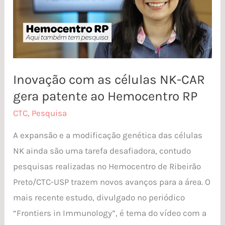
células
NK-
CAR
gera
patente
Inovação com as células NK-CAR
ao
gera patente ao Hemocentro RP
Hemocentro
RP
CTC
,
Pesquisa
A expansão e a modificação genética das células
NK ainda são uma tarefa desafiadora, contudo
pesquisas realizadas no Hemocentro de Ribeirão
Preto/CTC-USP trazem novos avanços para a área. O
mais recente estudo, divulgado no periódico
“Frontiers in Immunology”, é tema do vídeo com a