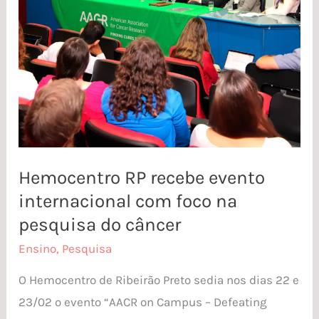
foco
na
pesquisa
do
câncer
Hemocentro RP recebe evento
internacional com foco na
pesquisa do câncer
Ensino
,
Pesquisa
O Hemocentro de Ribeirão Preto sedia nos dias 22 e
23/02 o evento “AACR on Campus – Defeating