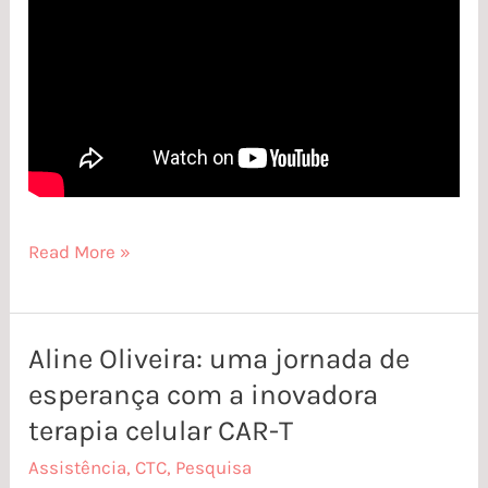
Read More »
Aline Oliveira: uma jornada de
Aline
esperança com a inovadora
Oliveira:
uma
terapia celular CAR-T
jornada
Assistência
,
CTC
,
Pesquisa