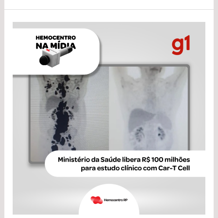
Estudo
Clínico
com
células
CAR-
T
recebe
R$
100
milhões
de
investimento
do